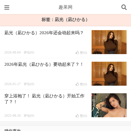
趣果网
标签：凪光（凪ひかる）
凪光（凪ひかる）2026年还会动起来吗？
2026-08-04
评论(0)
赞(
0
)
2026年凪光（凪ひかる）要动起来了？！
2026-01-17
评论(0)
赞(
0
)
穿上浴袍了！ 凪光（凪ひかる）开始工作
了？！
2025-08-26
评论(0)
赞(
0
)