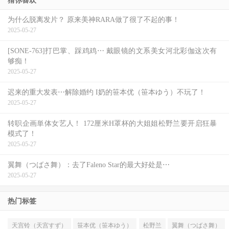
猜你喜欢
为什么脱离发片？ 原来美神RARA做了很了不起的事！
2025-05-27
[SONE-763]打巴掌、踩鸡鸡⋯ 戴眼镜的文系美女河北彩伽这次有
够痴！
2025-05-27
迟来的重大发表⋯解除婚约 I奶的笹本优（笹本ゆう）不玩了！
2025-05-27
转职企画単体女艺人！ 172厘米H罩杯的大姐姐松野兰要开启狂暴
模式了！
2025-05-27
翼舞（つばさ舞）：去了Faleno Star的最大好处是⋯
2025-05-27
热门标签
天宫铃（天宫すず）
笹本优（笹本ゆう）
松野兰
翼舞（つばさ舞）